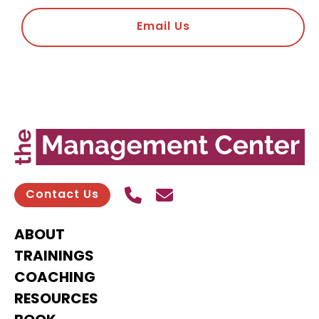
Email Us
Call Us
Send contact email
Contact Us
ABOUT
TRAININGS
COACHING
RESOURCES