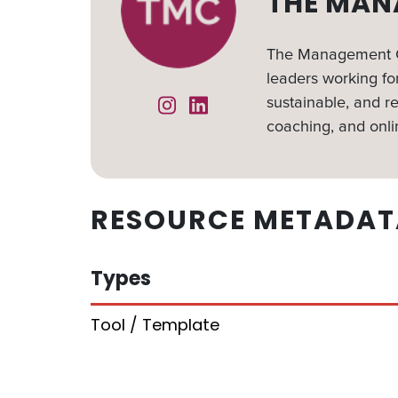
THE MAN
The Management Ce
leaders working for
sustainable, and re
Instagram
Linked In
coaching, and onli
RESOURCE METADAT
Types
Tool / Template