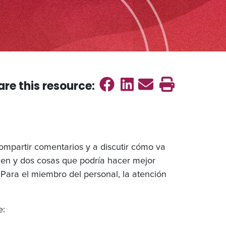
Share on Faceb
Share on Link
Send emai
Print th
are this
resource
:
compartir comentarios y a discutir cómo va
ien y dos cosas que podría hacer mejor
 Para el miembro del personal, la atención
e: