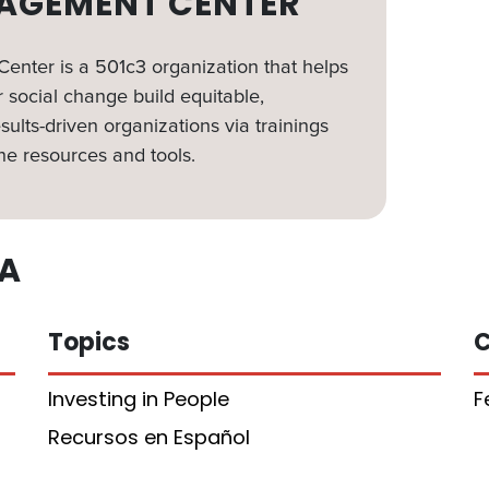
AGEMENT CENTER
nter is a 501c3 organization that helps
 social change build equitable,
sults-driven organizations via trainings
ne resources and tools.
A
Topics
C
Investing in People
F
Recursos en Español