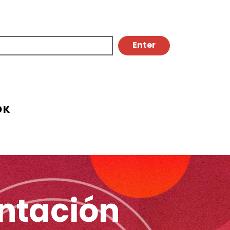
OK
entación