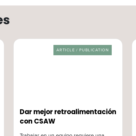
es
RESOURCE TYPE
ARTICLE / PUBLICATION
Dar mejor retroalimentación
con CSAW
Trabajar en un equipo requiere una