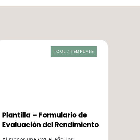
RESOURCE TYPE
TOOL / TEMPLATE
Plantilla – Formulario de
Evaluación del Rendimiento
Al menos una vez al año, los